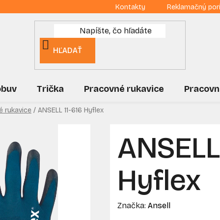
Kontakty
Reklamačný por
HĽADAŤ
obuv
Trička
Pracovné rukavice
Pracovn
é rukavice
/
ANSELL 11-616 Hyflex
ANSELL 
Hyflex
Značka:
Ansell