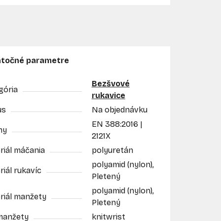
točné parametre
Bezšvové
gória
rukavice
us
Na objednávku
EN 388:2016 |
my
2121X
riál máčania
polyuretán
polyamid (nylon),
iál rukavíc
Pletený
polyamid (nylon),
riál manžety
Pletený
manžety
knitwrist