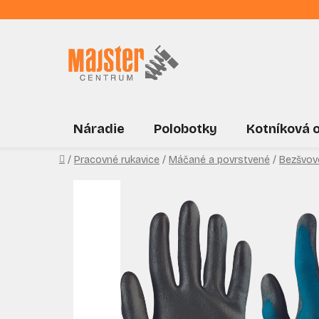
Prejsť
na
obsah
Náradie
Polobotky
Kotníková 
Domov
/
Pracovné rukavice
/
Máčané a povrstvené
/
Bezšvov