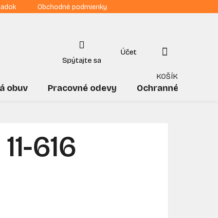
iadok
Obchodné podmienky
NÁKUPNÝ
KOŠÍK
á obuv
Pracovné odevy
Ochranné pomôck
11-616