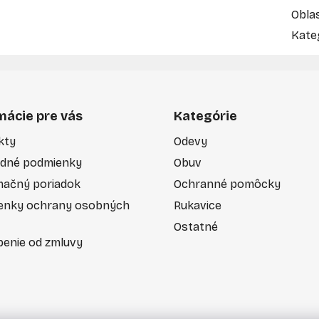
Obla
Kate
mácie pre vás
Kategórie
kty
Odevy
dné podmienky
Obuv
mačný poriadok
Ochranné pomôcky
enky ochrany osobných
Rukavice
Ostatné
enie od zmluvy