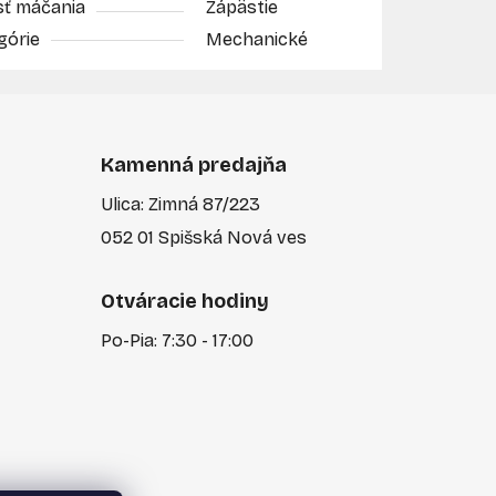
sť máčania
Zápästie
górie
Mechanické
Kamenná predajňa
Ulica: Zimná 87/223
052 01 Spišská Nová ves
Otváracie hodiny
Po-Pia: 7:30 - 17:00