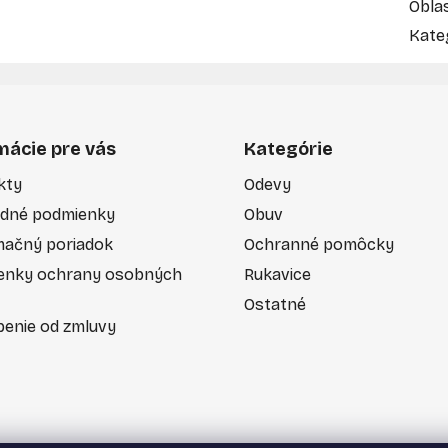
Obla
Kate
mácie pre vás
Kategórie
kty
Odevy
dné podmienky
Obuv
mačný poriadok
Ochranné pomôcky
enky ochrany osobných
Rukavice
Ostatné
enie od zmluvy