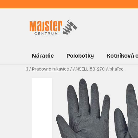
Prejsť
na
obsah
Náradie
Polobotky
Kotníková 
Domov
/
Pracovné rukavice
/
ANSELL 58-270 AlphaTec