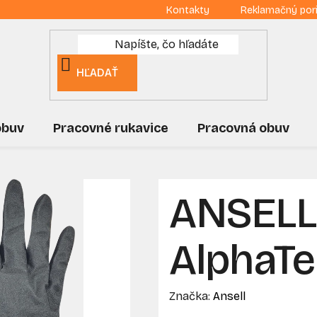
Kontakty
Reklamačný por
HĽADAŤ
obuv
Pracovné rukavice
Pracovná obuv
ANSELL
AlphaT
Značka:
Ansell