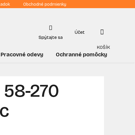
iadok
Obchodné podmienky
NÁKUPNÝ
KOŠÍK
Pracovné odevy
Ochranné pomôcky
Drogé
 58-270
ec