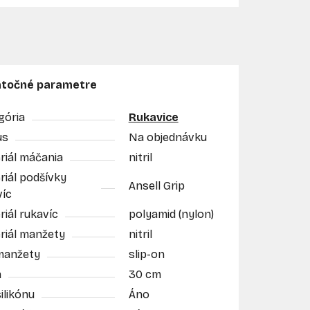
točné parametre
gória
Rukavice
us
Na objednávku
riál máčania
nitril
riál podšívky
Ansell Grip
víc
iál rukavíc
polyamid (nylon)
riál manžety
nitril
manžety
slip-on
a
30 cm
ilikónu
Áno