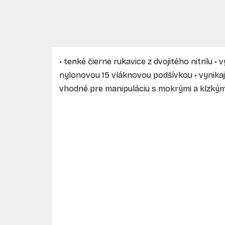
• tenké čierne rukavice z dvojitého nitrilu 
nylonovou 15 vláknovou podšívkou • vynika
vhodné pre manipuláciu s mokrými a klzkým