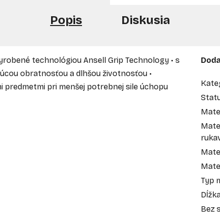
Popis
Diskusia
• vyrobené technológiou Ansell Grip Technology • s
Doda
júcou obratnosťou a dlhšou životnosťou •
Kate
i predmetmi pri menšej potrebnej sile úchopu
Stat
Mate
Mate
ruka
Mater
Mate
Typ 
Dĺžk
Bez s