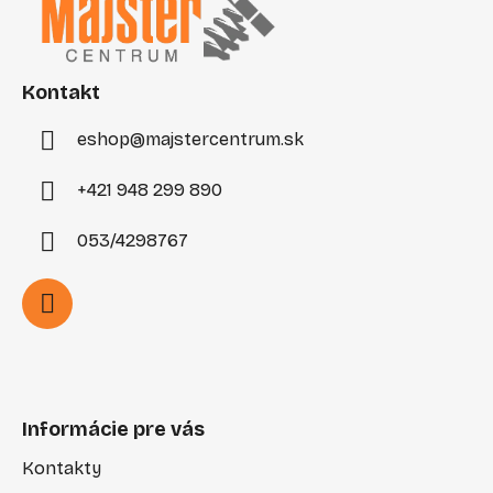
p
ä
t
i
Kontakt
e
eshop
@
majstercentrum.sk
+421 948 299 890
053/4298767
Informácie pre vás
Kontakty