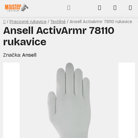
Prejsť
Hľadať
NÁKUP
na
obsah
KOŠÍK
Domov
/
Pracovné rukavice
/
Textilné
/
Ansell ActivArmr 78110 rukavice
Ansell ActivArmr 78110
rukavice
Značka:
Ansell