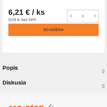
6,21 €
/ ks
5,05 € bez DPH
Jednotková cena:
DO KOŠÍKA
Popis
Diskusia
Z
á