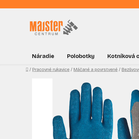
Prejsť
na
obsah
Náradie
Polobotky
Kotníková 
Domov
/
Pracovné rukavice
/
Máčané a povrstvené
/
Bezšvov