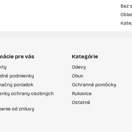
Bez s
Obla
Kate
mácie pre vás
Kategórie
kty
Odevy
dné podmienky
Obuv
mačný poriadok
Ochranné pomôcky
enky ochrany osobných
Rukavice
Ostatné
enie od zmluvy