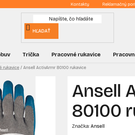
Kontakty
Reklamačný por
HĽADAŤ
obuv
Trička
Pracovné rukavice
Pracovn
é rukavice
/
Ansell ActivArmr 80100 rukavice
Ansell 
80100 r
Značka:
Ansell