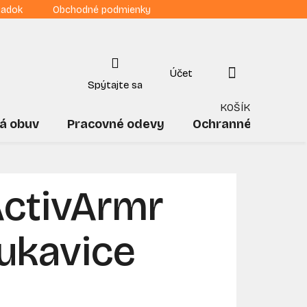
iadok
Obchodné podmienky
NÁKUPNÝ
KOŠÍK
á obuv
Pracovné odevy
Ochranné pomôck
ActivArmr
ukavice