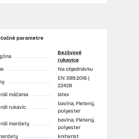
točné parametre
Bezšvové
gória
rukavice
us
Na objednávku
EN 388:2016 |
my
2242B
riál máčania
latex
bavlna, Pletený,
iál rukavíc
polyester
bavlna, Pletený,
riál manžety
polyester
manžety
knitwrist