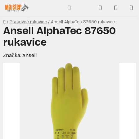
Prejsť
Hľadať
NÁKUP
na
obsah
KOŠÍK
Domov
/
Pracovné rukavice
/
Ansell AlphaTec 87650 rukavice
Ansell AlphaTec 87650
rukavice
Značka:
Ansell