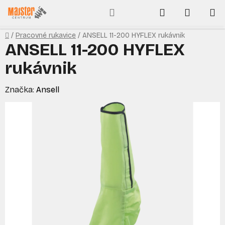
Prejsť
Hľadať
NÁKUP
na
obsah
KOŠÍK
Domov
/
Pracovné rukavice
/
ANSELL 11-200 HYFLEX rukávnik
ANSELL 11-200 HYFLEX
rukávnik
Značka:
Ansell