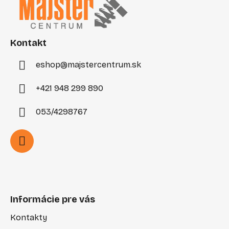
p
ä
t
i
Kontakt
e
eshop
@
majstercentrum.sk
+421 948 299 890
053/4298767
Informácie pre vás
Kontakty