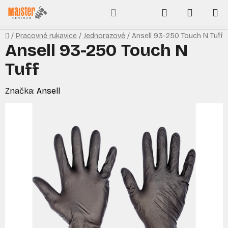
Prejsť
Hľadať
NÁKUP
na
obsah
KOŠÍK
Domov
/
Pracovné rukavice
/
Jednorazové
/
Ansell 93-250 Touch N Tuff
Ansell 93-250 Touch N
Tuff
Značka:
Ansell