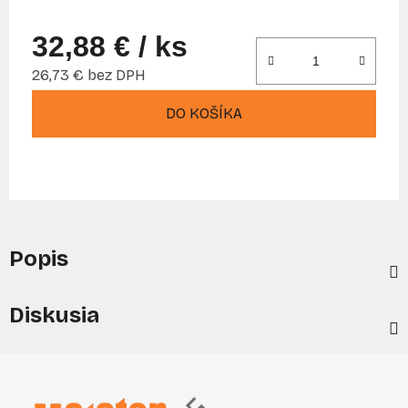
32,88 €
/ ks
26,73 € bez DPH
Jednotková cena:
DO KOŠÍKA
Popis
Diskusia
Z
á