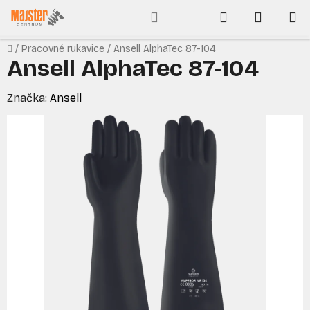
Prejsť
Hľadať
NÁKUP
na
obsah
KOŠÍK
Domov
/
Pracovné rukavice
/
Ansell AlphaTec 87-104
Ansell AlphaTec 87-104
Značka:
Ansell