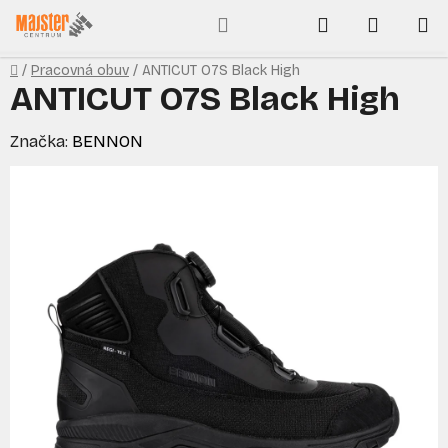
Prejsť
Hľadať
NÁKUP
na
obsah
KOŠÍK
Domov
/
Pracovná obuv
/
ANTICUT O7S Black High
ANTICUT O7S Black High
Značka:
BENNON