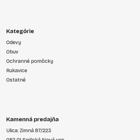
Kategórie
Odevy
Obuv
Ochranné pomôcky
Rukavice
Ostatné
Kamenná predajňa
Ulica: Zimná 87/223
052 01 Spišská Nová ves