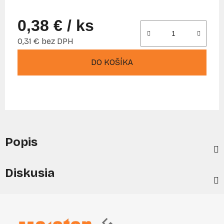
0,38 €
/ ks
0,31 € bez DPH
Jednotková cena:
DO KOŠÍKA
Popis
Diskusia
Z
á