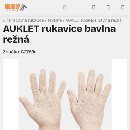
Prejsť
Hľadať
NÁKUP
na
obsah
KOŠÍK
Domov
/
Pracovné rukavice
/
Textilné
/
AUKLET rukavice bavlna režná
AUKLET rukavice bavlna
režná
Značka:
CERVA