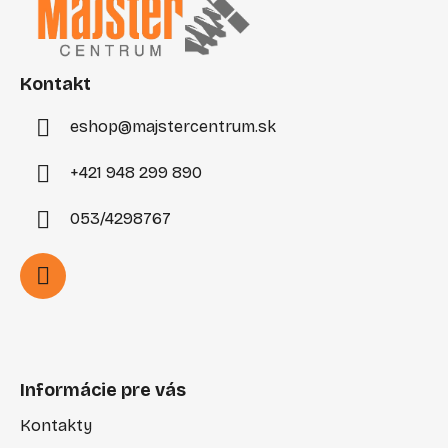
p
ä
t
i
Kontakt
e
eshop
@
majstercentrum.sk
+421 948 299 890
053/4298767
Informácie pre vás
Kontakty