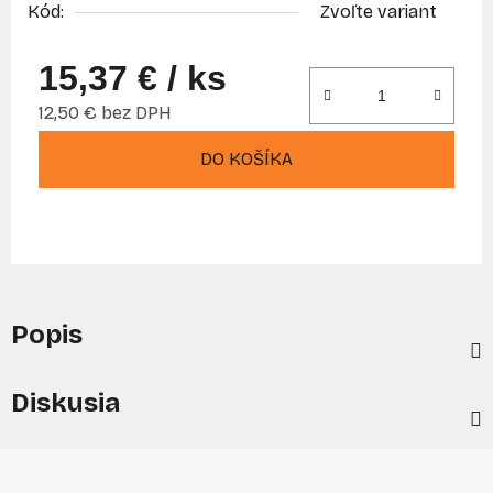
Kód:
Zvoľte variant
15,37 €
/ ks
12,50 € bez DPH
Jednotková cena:
DO KOŠÍKA
Popis
Diskusia
Z
á