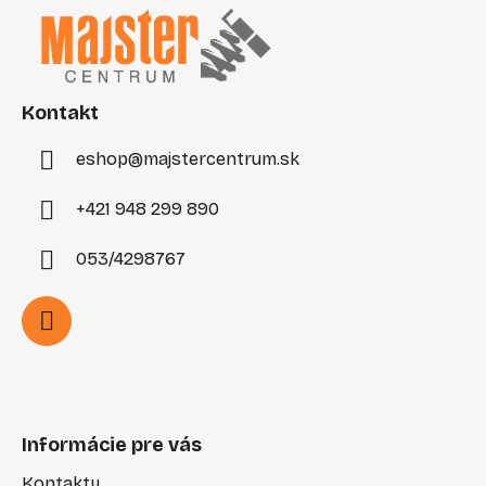
p
ä
t
i
Kontakt
e
eshop
@
majstercentrum.sk
+421 948 299 890
053/4298767
Informácie pre vás
Kontakty