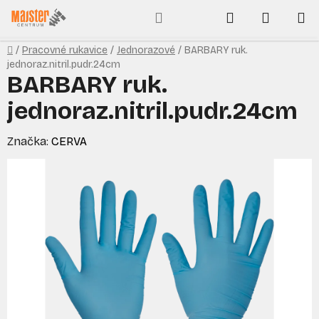
Prejsť
Hľadať
NÁKUP
na
obsah
KOŠÍK
Domov
/
Pracovné rukavice
/
Jednorazové
/
BARBARY ruk.
jednoraz.nitril.pudr.24cm
BARBARY ruk.
jednoraz.nitril.pudr.24cm
Značka:
CERVA