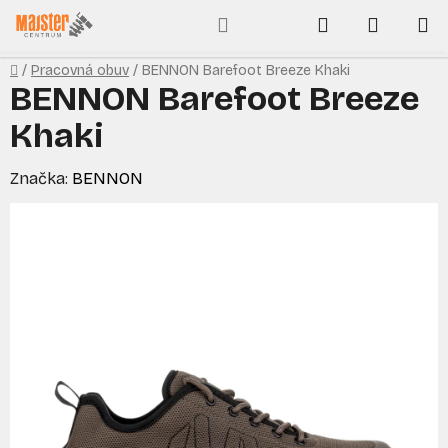
Prejsť
Hľadať
NÁKUP
na
obsah
KOŠÍK
Domov
/
Pracovná obuv
/
BENNON Barefoot Breeze Khaki
BENNON Barefoot Breeze
Khaki
Značka:
BENNON