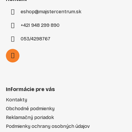
e
eshop
@
majstercentrum.sk
+421 948 299 890
053/4298767
Informácie pre vás
Kontakty
Obchodné podmienky
Reklamačný poriadok
Podmienky ochrany osobných údajov