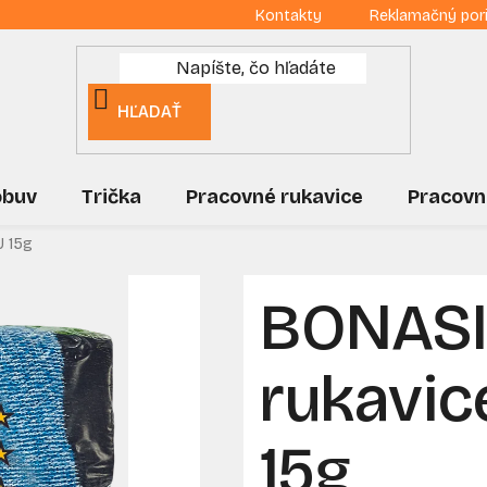
Kontakty
Reklamačný por
HĽADAŤ
obuv
Trička
Pracovné rukavice
Pracovn
U 15g
BONAS
rukavic
15g