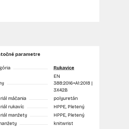
točné parametre
gória
Rukavice
EN
my
388:2016+A1:2018 |
3X42B
riál máčania
polyuretán
iál rukavíc
HPPE, Pletený
riál manžety
HPPE, Pletený
manžety
knitwrist