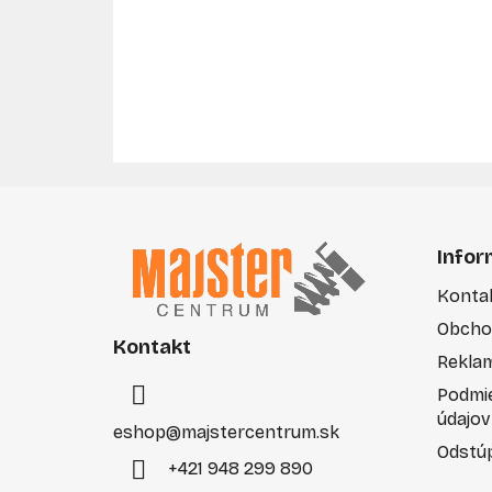
Z
á
Infor
p
Konta
ä
Obcho
t
Kontakt
i
Rekla
e
Podmi
údajov
eshop
@
majstercentrum.sk
Odstúp
+421 948 299 890