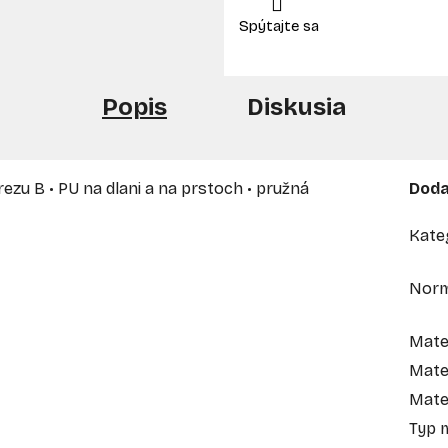
Popis
Diskusia
rezu B • PU na dlani a na prstoch • pružná
Doda
Kate
Nor
Mate
Mater
Mate
Typ 