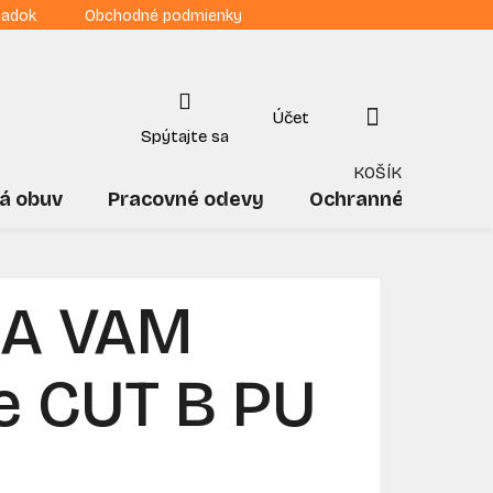
iadok
Obchodné podmienky
NÁKUPNÝ
KOŠÍK
á obuv
Pracovné odevy
Ochranné pomôck
IA VAM
e CUT B PU