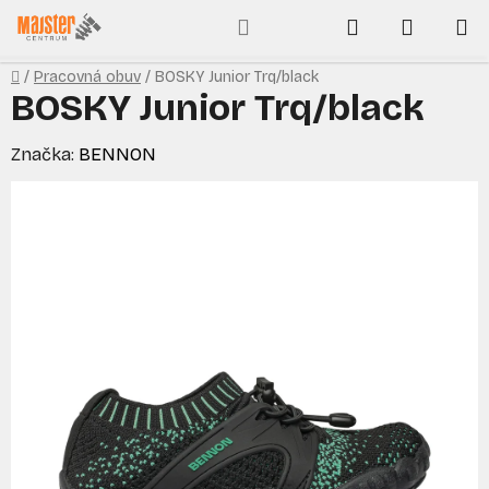
Prejsť
Hľadať
NÁKUP
na
obsah
KOŠÍK
Domov
/
Pracovná obuv
/
BOSKY Junior Trq/black
BOSKY Junior Trq/black
Značka:
BENNON