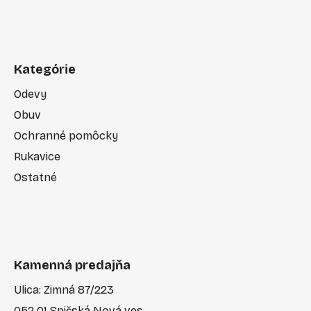
Kategórie
Odevy
Obuv
Ochranné pomôcky
Rukavice
Ostatné
Kamenná predajňa
Ulica: Zimná 87/223
052 01 Spišská Nová ves