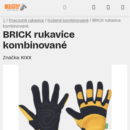
Prejsť
Hľadať
NÁKUP
na
obsah
KOŠÍK
Domov
/
Pracovné rukavice
/
Kožené kombinované
/
BRICK rukavice
kombinované
BRICK rukavice
kombinované
Značka:
KIXX