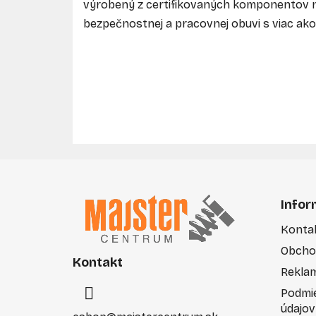
výrobený z certifikovaných komponentov n
bezpečnostnej a pracovnej obuvi s viac ak
Z
á
Infor
p
Konta
ä
Obcho
t
Kontakt
i
Rekla
e
Podmi
údajov