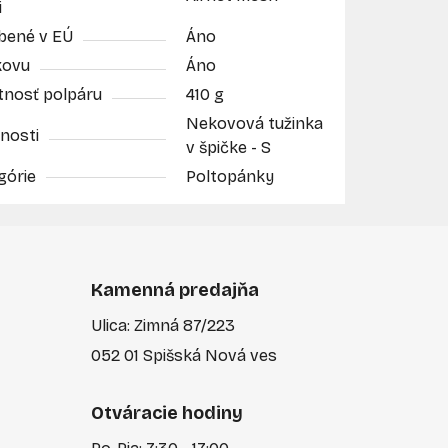
i
bené v EÚ
Áno
kovu
Áno
nosť polpáru
410 g
Nekovová tužinka
nosti
v špičke - S
górie
Poltopánky
Kamenná predajňa
Ulica: Zimná 87/223
052 01 Spišská Nová ves
Otváracie hodiny