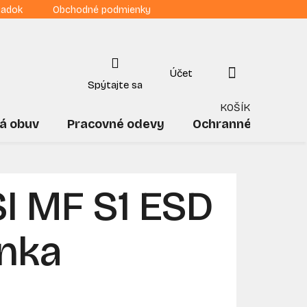
iadok
Obchodné podmienky
NÁKUPNÝ
KOŠÍK
á obuv
Pracovné odevy
Ochranné pomôck
I MF S1 ESD
ánka