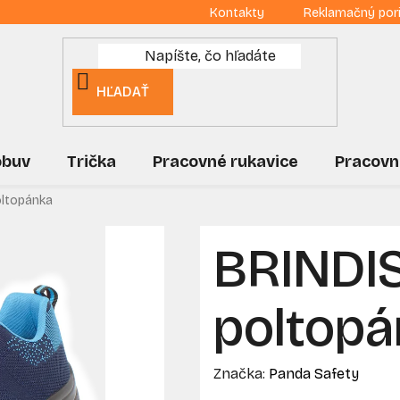
Kontakty
Reklamačný por
HĽADAŤ
obuv
Trička
Pracovné rukavice
Pracovn
oltopánka
BRINDIS
poltop
Značka:
Panda Safety