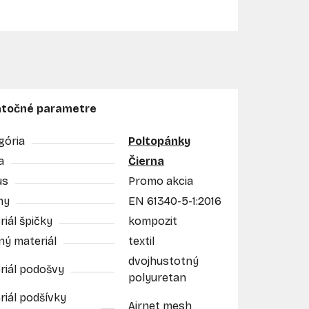
točné parametre
gória
Poltopánky
a
Čierna
us
Promo akcia
my
EN 61340-5-1:2016
iál špičky
kompozit
ný materiál
textil
dvojhustotný
riál podošvy
polyuretan
riál podšívky
Airnet mesh