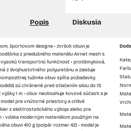
Popis
Diskusia
om, športovom designe • zvršok obuvi je
Doda
podšívka z priedušného materiálu Airnet mesh s
Kate
e vysokú transportnú funkčnosť • protišmyková,
Farb
ná z dvojhustotného polyuretánu a zaisťuje
Stat
 kompozitnej tužinke obuv spĺňa požiadavky
Nor
odidlá sú chránené pred stlačením silou do 15
výšky 1 m • obuv neobsahuje kovové súčasti a je
Mater
 model pre vnútorné priestory a citlivé
Vrch
skier z elektrostatického výboja alebo pre
Mate
 • vďaka moderným materiálom použitým na
ha obuvi 410 g (polpár rozmer 42) • model je
Mate