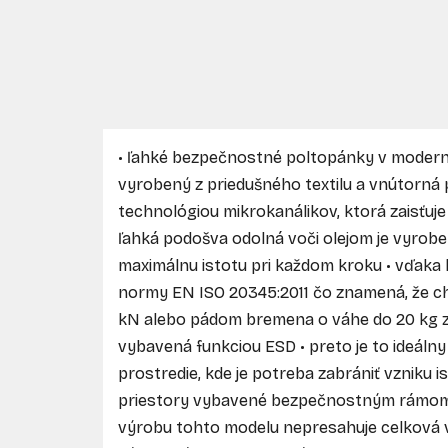
• ľahké bezpečnostné poltopánky v modern
vyrobený z priedušného textilu a vnútorná 
technológiou mikrokanálikov, ktorá zaisťuj
ľahká podošva odolná voči olejom je vyrobe
maximálnu istotu pri každom kroku • vďaka
normy EN ISO 20345:2011 čo znamená, že ch
kN alebo pádom bremena o váhe do 20 kg z 
vybavená funkciou ESD • preto je to ideálny
prostredie, kde je potreba zabrániť vzniku i
priestory vybavené bezpečnostným rámom
výrobu tohto modelu nepresahuje celková vá