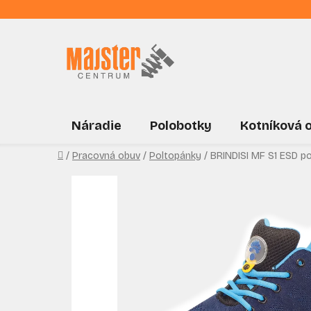
Prejsť
na
obsah
Náradie
Polobotky
Kotníková 
Domov
/
Pracovná obuv
/
Poltopánky
/
BRINDISI MF S1 ESD p