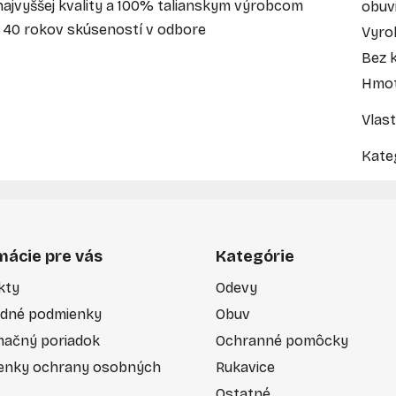
ajvyššej kvality a 100% talianskym výrobcom
obuv
o 40 rokov skúseností v odbore
Vyro
Bez 
Hmot
Vlast
Kate
mácie pre vás
Kategórie
kty
Odevy
dné podmienky
Obuv
mačný poriadok
Ochranné pomôcky
enky ochrany osobných
Rukavice
Ostatné