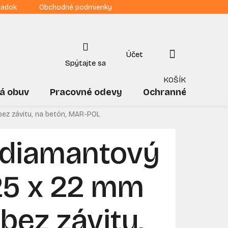
iadok
Obchodné podmienky
NÁKUPNÝ
KOŠÍK
á obuv
Pracovné odevy
Ochranné pomôck
ez závitu, na betón, MAR-POL
 diamantový
25 x 22 mm
bez závitu,