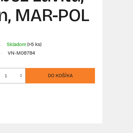
ón, MAR-POL
Skladom
(>5 ks)
VN-M08784
DO KOŠÍKA