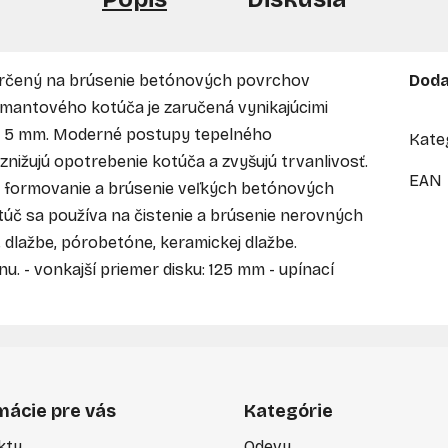
určený na brúsenie betónových povrchov
Doda
amantového kotúča je zaručená vynikajúcimi
- 5 mm. Moderné postupy tepelného
Kate
nižujú opotrebenie kotúča a zvyšujú trvanlivosť.
EAN
í, formovanie a brúsenie veľkých betónových
úč sa používa na čistenie a brúsenie nerovných
 dlažbe, pórobetóne, keramickej dlažbe.
 - vonkajší priemer disku: 125 mm - upínací
mácie pre vás
Kategórie
kty
Odevy