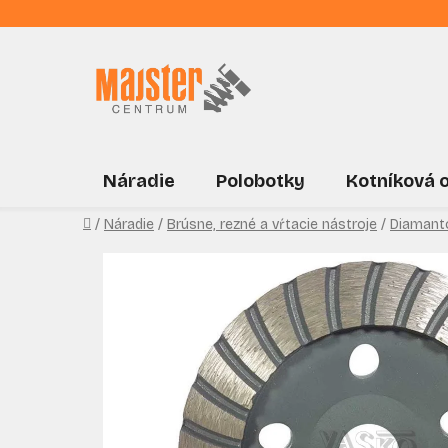
Prejsť
na
obsah
Náradie
Polobotky
Kotníková 
Domov
/
Náradie
/
Brúsne, rezné a vŕtacie nástroje
/
Diamant