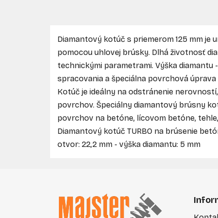
Diamantový kotúč s priemerom 125 mm je 
pomocou uhlovej brúsky. Dlhá životnosť di
technickými parametrami. Výška diamantu 
spracovania a špeciálna povrchová úprava z
Kotúč je ideálny na odstránenie nerovnost
povrchov. Špeciálny diamantový brúsny kot
povrchov na betóne, lícovom betóne, tehle,
Diamantový kotúč TURBO na brúsenie betónu.
otvor: 22,2 mm - výška diamantu: 5 mm
Z
á
Infor
p
Konta