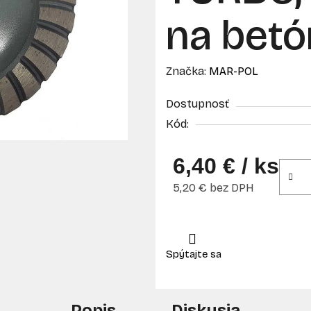
na bet
Značka:
MAR-POL
Dostupnosť
Kód:
6,40 €
/ ks
5,20 € bez DPH
Jednotková cena:
Popis
Diskusia