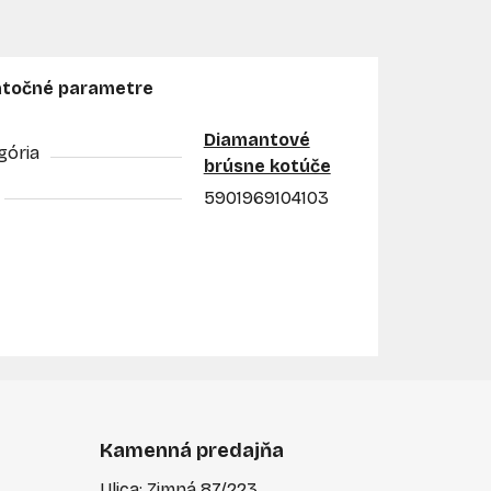
točné parametre
Diamantové
gória
brúsne kotúče
5901969104103
Kamenná predajňa
Ulica: Zimná 87/223