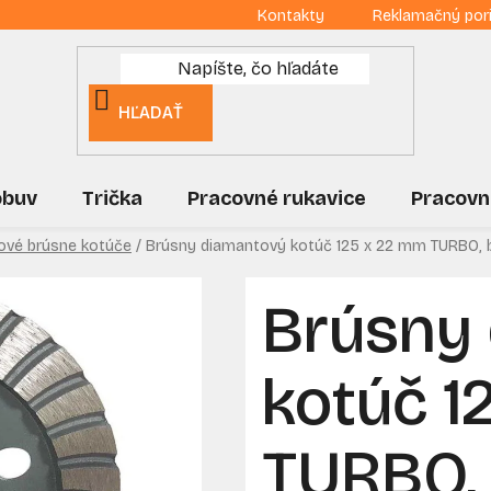
Kontakty
Reklamačný por
HĽADAŤ
obuv
Trička
Pracovné rukavice
Pracovn
ové brúsne kotúče
/
Brúsny diamantový kotúč 125 x 22 mm TURBO, b
Brúsny
kotúč 1
TURBO, 