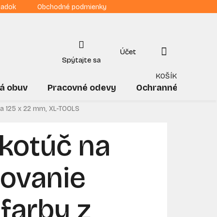
iadok
Obchodné podmienky
NÁKUPNÝ
KOŠÍK
á obuv
Pracovné odevy
Ochranné pomôck
za 125 x 22 mm, XL-TOOLS
kotúč na
ovanie
 farby z