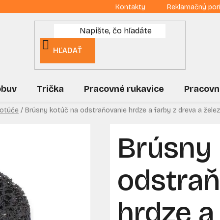
Kontakty
Reklamačný por
HĽADAŤ
obuv
Trička
Pracovné rukavice
Pracovn
kotúče
/
Brúsny kotúč na odstraňovanie hrdze a farby z dreva a žele
Brúsny 
odstraň
hrdze a