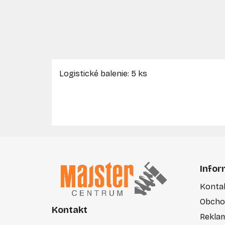
Logistické balenie: 5 ks
Z
á
Infor
p
Konta
ä
Obcho
t
Kontakt
i
Rekla