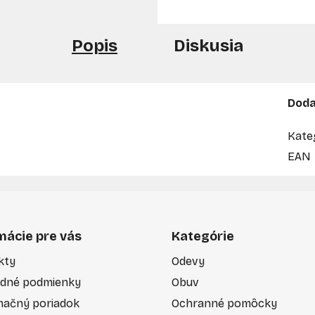
Popis
Diskusia
Doda
Kate
EAN
mácie pre vás
Kategórie
kty
Odevy
dné podmienky
Obuv
mačný poriadok
Ochranné pomôcky