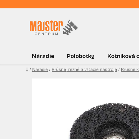
Prejsť
na
obsah
Náradie
Polobotky
Kotníková 
Domov
/
Náradie
/
Brúsne, rezné a vŕtacie nástroje
/
Brúsne 