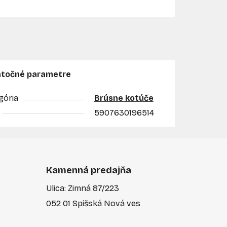
točné parametre
gória
Brúsne kotúče
5907630196514
Kamenná predajňa
Ulica: Zimná 87/223
052 01 Spišská Nová ves