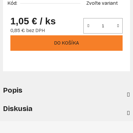
Kód:
Zvoľte variant
1,05 €
/ ks
0,85 € bez DPH
Jednotková cena:
DO KOŠÍKA
Popis
Diskusia
Z
á