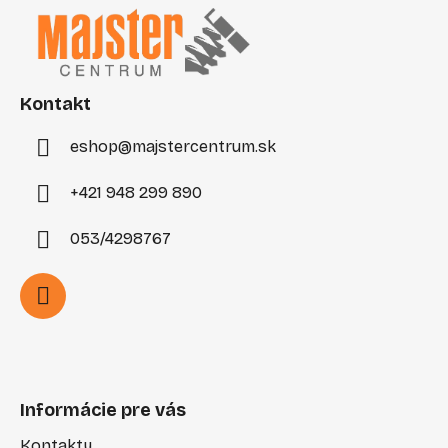
p
ä
t
i
Kontakt
e
eshop
@
majstercentrum.sk
+421 948 299 890
053/4298767
Informácie pre vás
Kontakty