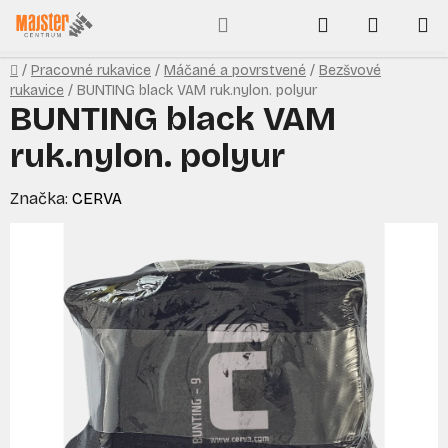
Prejsť
Hľadať
NÁKUP
na
obsah
KOŠÍK
Domov
/
Pracovné rukavice
/
Máčané a povrstvené
/
Bezšvové
rukavice
/
BUNTING black VAM ruk.nylon. polyur
BUNTING black VAM
ruk.nylon. polyur
Značka:
CERVA