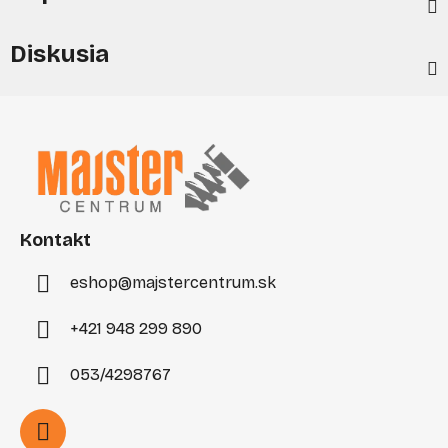
Diskusia
Z
á
p
ä
t
i
Kontakt
e
eshop
@
majstercentrum.sk
+421 948 299 890
053/4298767