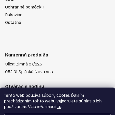
Ochranné pomôcky
Rukavice
Ostatné
Kamenná predajňa
Ulica: Zimná 87/223
052 01 Spišská Nová ves
Otváracie hodiny
Tento web používa súbory cookie. Ďalším
Po-Pia: 7:30 - 17:00
prechádzaním tohto webu vyjadrujete súhlas s ich
používaním. Viac informácií
tu
.