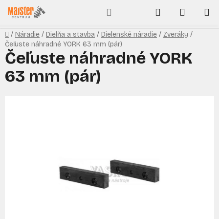
Prejsť
Hľadať
NÁKUP
na
obsah
KOŠÍK
Domov
/
Náradie
/
Dielňa a stavba
/
Dielenské náradie
/
Zveráky
/
Čeľuste náhradné YORK 63 mm (pár)
Čeľuste náhradné YORK
63 mm (pár)