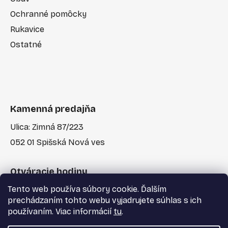
Ochranné pomôcky
Rukavice
Ostatné
Kamenná predajňa
Ulica: Zimná 87/223
052 01 Spišská Nová ves
Otváracie hodiny
Tento web používa súbory cookie. Ďalším
Po-Pia: 7:30 - 17:00
prechádzaním tohto webu vyjadrujete súhlas s ich
používaním. Viac informácií
tu
.