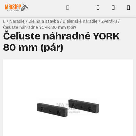
Prejsť
Hľadať
NÁKUP
na
obsah
KOŠÍK
Domov
/
Náradie
/
Dielňa a stavba
/
Dielenské náradie
/
Zveráky
/
Čeľuste náhradné YORK 80 mm (pár)
Čeľuste náhradné YORK
80 mm (pár)