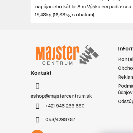
napájacieho kábla: 8 m Výška čerpadla: cca
15,48kg (16,38kg s obalom)
Z
á
Infor
p
Konta
ä
Obcho
t
Kontakt
i
Rekla
e
Podmi
údajov
eshop
@
majstercentrum.sk
Odstúp
+421 948 299 890
053/4298767