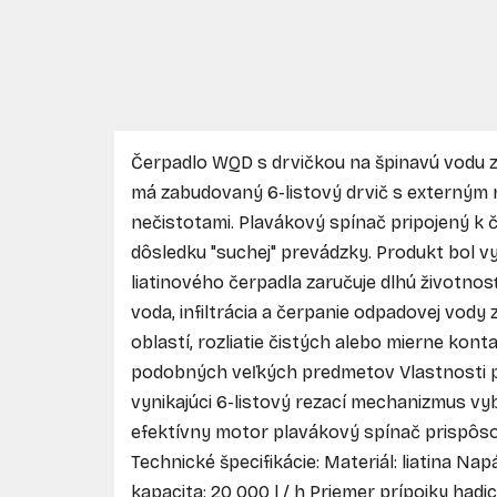
Čerpadlo WQD s drvičkou na špinavú vodu z
má zabudovaný 6-listový drvič s externým
nečistotami. Plavákový spínač pripojený k če
dôsledku "suchej" prevádzky. Produkt bol v
liatinového čerpadla zaručuje dlhú životnos
voda, infiltrácia a čerpanie odpadovej vod
oblastí, rozliatie čistých alebo mierne ko
podobných veľkých predmetov Vlastnosti p
vynikajúci 6-listový rezací mechanizmus v
efektívny motor plavákový spínač prispôsob
Technické špecifikácie: Materiál: liatina N
kapacita: 20 000 l / h Priemer prípojky hadi