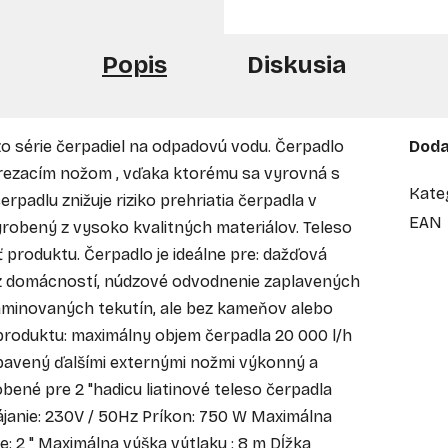
Popis
Diskusia
o série čerpadiel na odpadovú vodu. Čerpadlo
Doda
 rezacím nožom , vďaka ktorému sa vyrovná s
Kate
rpadlu znižuje riziko prehriatia čerpadla v
EAN
yrobený z vysoko kvalitných materiálov. Teleso
ť produktu. Čerpadlo je ideálne pre: dažďová
y z domácností, núdzové odvodnenie zaplavených
ntaminovaných tekutín, ale bez kameňov alebo
roduktu: maximálny objem čerpadla 20 000 l/h
ybavený ďalšími externými nožmi výkonný a
ené pre 2 "hadicu liatinové teleso čerpadla
apájanie: 230V / 50Hz Príkon: 750 W Maximálna
ce: 2 " Maximálna výška výtlaku : 8 m Dĺžka