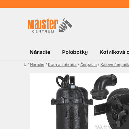
Prejsť
na
obsah
Náradie
Polobotky
Kotníková 
Domov
/
Náradie
/
Dom a záhrada
/
Čerpadlá
/
Kalové čerpadl