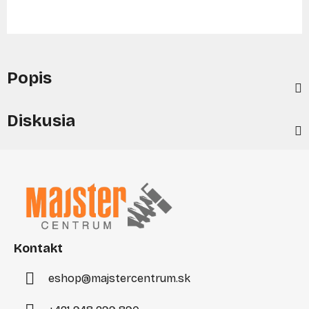
Popis
Diskusia
Z
á
p
ä
t
i
Kontakt
e
eshop
@
majstercentrum.sk