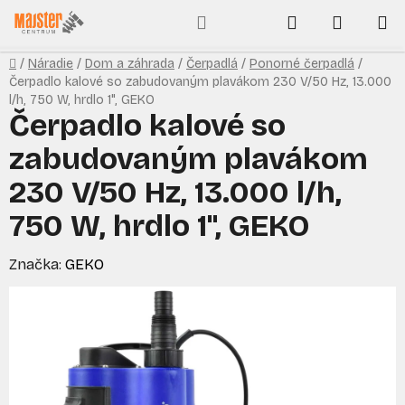
Prejsť
Hľadať
NÁKUP
na
obsah
KOŠÍK
Domov
/
Náradie
/
Dom a záhrada
/
Čerpadlá
/
Ponorné čerpadlá
/
Čerpadlo kalové so zabudovaným plavákom 230 V/50 Hz, 13.000
l/h, 750 W, hrdlo 1", GEKO
Čerpadlo kalové so
zabudovaným plavákom
230 V/50 Hz, 13.000 l/h,
750 W, hrdlo 1", GEKO
Značka:
GEKO