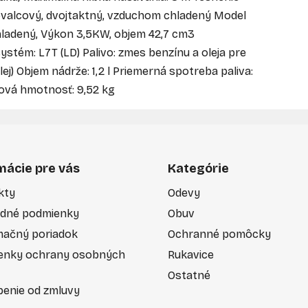
ovalcový, dvojtaktný, vzduchom chladený Model
ladený, Výkon 3,5KW, objem 42,7 cm3
ystém: L7T (LD) Palivo: zmes benzínu a oleja pre
ej) Objem nádrže: 1,2 l Priemerná spotreba paliva:
ková hmotnosť: 9,52 kg
mácie pre vás
Kategórie
kty
Odevy
dné podmienky
Obuv
mačný poriadok
Ochranné pomôcky
enky ochrany osobných
Rukavice
Ostatné
enie od zmluvy