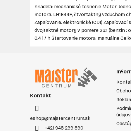
hriadeľa: mechanické tesnenie Motor: Jedn
motora: LH1E44F, štvortaktný vzduchom ch
Zapaľovanie: elektronické (CDI) Zapaľovací s
dvojtaktné motory v pomere 25:1 (benzín : ol
0,4 l / h Štartovanie motora: manuálne Cel
Z
á
Infor
p
Konta
ä
Obcho
t
Kontakt
i
Rekla
e
Podmi
údajov
eshop
@
majstercentrum.sk
Odstúp
+421 948 299 890