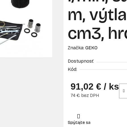
m, výtl
cm3, hrd
Značka:
GEKO
Dostupnosť
Kód:
91,02 €
/ ks
74 € bez DPH
Jednotková cena: