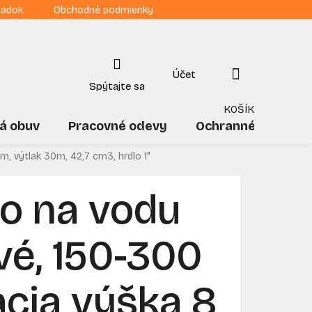
iadok
Obchodné podmienky
NÁKUPNÝ
KOŠÍK
á obuv
Pracovné odevy
Ochranné pomôck
m, výtlak 30m, 42,7 cm3, hrdlo 1"
o na vodu
é, 150-300
acia výška 8