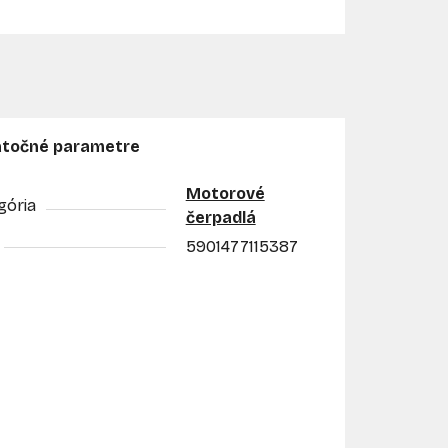
točné parametre
Motorové
gória
čerpadlá
5901477115387