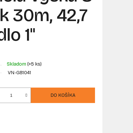
ak 30m, 42,7
lo 1"
Skladom
(>5 ks)
VN-G81041
DO KOŠÍKA