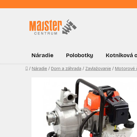
Prejsť
na
obsah
Náradie
Polobotky
Kotníková 
Domov
/
Náradie
/
Dom a záhrada
/
Zavlažovanie
/
Motorové 