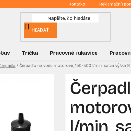
Kontakty
Reklamačný por
HĽADAŤ
obuv
Trička
Pracovné rukavice
Pracovn
čerpadlá
/
Čerpadlo na vodu motorové, 150-300 l/min, sacia výška 8 
Čerpadl
motorov
l/min, s