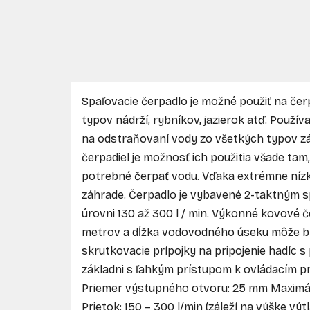
Spaľovacie čerpadlo je možné použiť na čerp
typov nádrží, rybníkov, jazierok atď. Použí
na odstraňovaní vody zo všetkých typov zá
čerpadiel je možnosť ich použitia všade tam, k
potrebné čerpať vodu. Vďaka extrémne nízke
záhrade. Čerpadlo je vybavené 2-taktným
úrovni 130 až 300 l / min. Výkonné kovové 
metrov a dĺžka vodovodného úseku môže by
skrutkovacie prípojky na pripojenie hadíc s
základni s ľahkým prístupom k ovládacím p
Priemer výstupného otvoru: 25 mm Maximáln
Prietok: 150 – 300 l/min (záleží na výške v