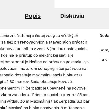
Popis
Diskusia
anie znečistenej a čistej vody zo všetkých
Doda
va sa tiež pri renovačných a stavebných prácach
kopov a priehlbín v zemi. Výhodou spaľovacích
Kate
de nie je prístup do elektrickej sieti a je
EAN
j hmotnosti je ideálne na prácu na pozemku aj v
 spaľovacím motorom schopným čerpať vodu na
čerpadlo dosahuje maximálnu saciu hĺbku až 8
ť až 30 metrov. Sada obsahuje kovové,
 priemerom 1 ". Čerpadlo je upevnené na kovovej
rvkom zariadenia. Priemer sacieho otvoru: 25 mm
y výtlak: 30 m Maximálny tlak čerpadla: 3,3 bar
ýtlaku) Maximálna hĺbka nasávania: 8 m Tesnenie