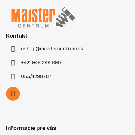
á
p
ä
t
i
Kontakt
e
eshop
@
majstercentrum.sk
+421 948 299 890
053/4298767
Informácie pre vás