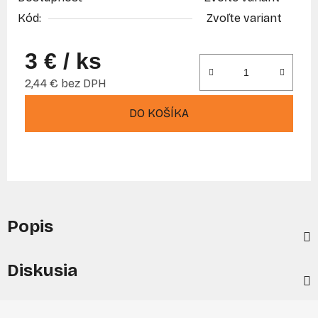
Kód:
Zvoľte variant
3 €
/ ks
2,44 € bez DPH
Jednotková cena:
DO KOŠÍKA
Popis
Diskusia
Z