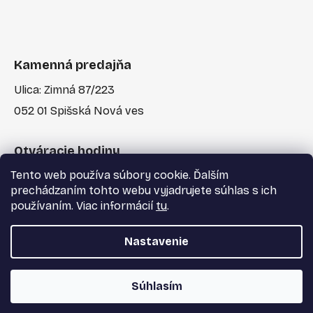
Kamenná predajňa
Ulica: Zimná 87/223
052 01 Spišská Nová ves
Otváracie hodiny
Tento web používa súbory cookie. Ďalším
Po-Pia: 7:30 - 17:00
prechádzaním tohto webu vyjadrujete súhlas s ich
používaním. Viac informácií
tu
.
Nastavenie
Vytvoril Shoptet
a
Adatelier
Súhlasím
Copyright 2026
Majster Centrum s.r.o.
. Všetky
práva vyhradené.