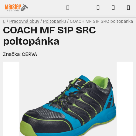
Prejsť
Hľadať
NÁKUP
na
obsah
KOŠÍK
Domov
/
Pracovná obuv
/
Poltopánky
/
COACH MF S1P SRC poltopánka
COACH MF S1P SRC
poltopánka
Značka:
CERVA