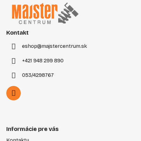
p
ä
t
i
Kontakt
e
eshop
@
majstercentrum.sk
+421 948 299 890
053/4298767
Informácie pre vás
Kontakty