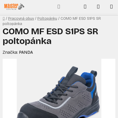
Prejsť
Hľadať
NÁKUP
na
obsah
KOŠÍK
Domov
/
Pracovná obuv
/
Poltopánky
/
COMO MF ESD S1PS SR
poltopánka
COMO MF ESD S1PS SR
poltopánka
Značka:
PANDA