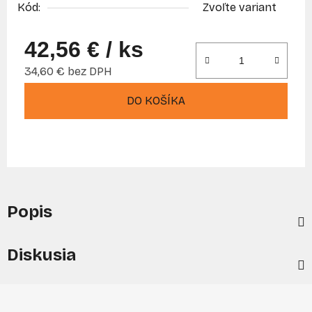
Kód:
Zvoľte variant
42,56 €
/ ks
34,60 € bez DPH
Jednotková cena:
DO KOŠÍKA
Popis
Diskusia
Z
á