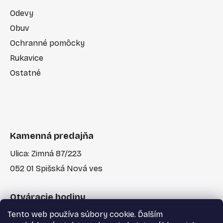
Odevy
Obuv
Ochranné pomôcky
Rukavice
Ostatné
Kamenná predajňa
Ulica: Zimná 87/223
052 01 Spišská Nová ves
Otváracie hodiny
Tento web používa súbory cookie. Ďalším
Po-Pia: 7:30 - 17:00