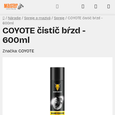
Prejsť
Hľadať
NÁKUP
na
obsah
KOŠÍK
Domov
/
Náradie
/
Spreje a mazivá
/
Spreje
/
COYOTE čistič bŕzd -
600ml
COYOTE čistič bŕzd -
600ml
Značka:
COYOTE