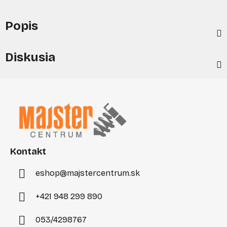
Popis
Diskusia
Z
á
p
ä
t
i
Kontakt
e
eshop
@
majstercentrum.sk
+421 948 299 890
053/4298767