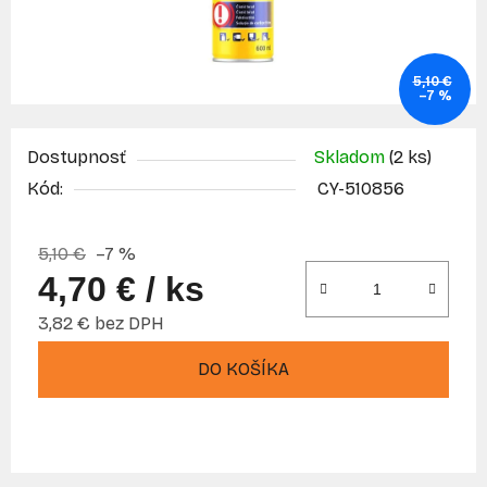
5,10 €
–7 %
Dostupnosť
Skladom
(2 ks)
Kód:
CY-510856
5,10 €
–7 %
4,70 €
/ ks
3,82 € bez DPH
Jednotková cena:
DO KOŠÍKA