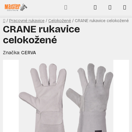
Prejsť
Hľadať
NÁKUP
na
obsah
KOŠÍK
Domov
/
Pracovné rukavice
/
Celokožené
/
CRANE rukavice celokožené
CRANE rukavice
celokožené
Značka:
CERVA