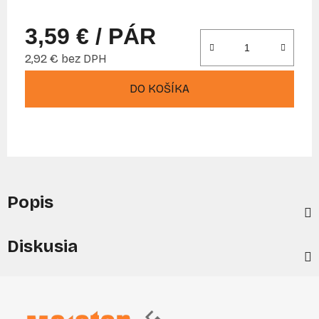
3,59 €
/ PÁR
2,92 € bez DPH
Jednotková cena:
DO KOŠÍKA
Popis
Diskusia
Z
á