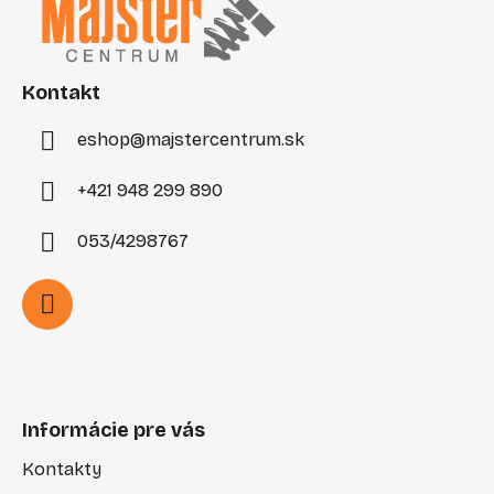
p
ä
t
i
Kontakt
e
eshop
@
majstercentrum.sk
+421 948 299 890
053/4298767
Informácie pre vás
Kontakty