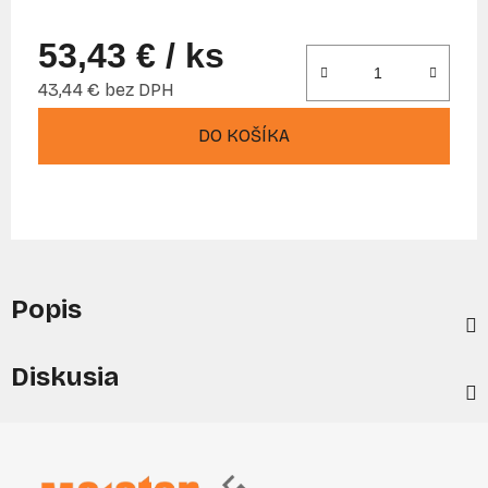
53,43 €
/ ks
43,44 € bez DPH
Jednotková cena:
DO KOŠÍKA
Popis
Diskusia
Z
á