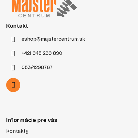
p
ä
t
i
Kontakt
e
eshop
@
majstercentrum.sk
+421 948 299 890
053/4298767
Informácie pre vás
Kontakty