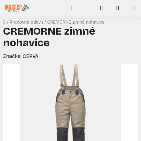
Prejsť
Hľadať
NÁKUP
na
obsah
KOŠÍK
Domov
/
Pracovné odevy
/
CREMORNE zimné nohavice
CREMORNE zimné
nohavice
Značka:
CERVA