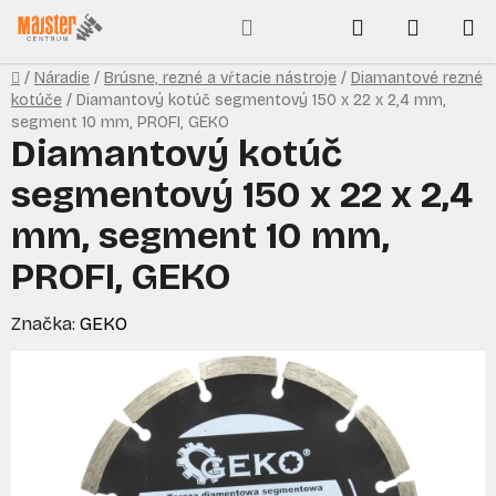
Prejsť
Hľadať
NÁKUP
na
obsah
KOŠÍK
Domov
/
Náradie
/
Brúsne, rezné a vŕtacie nástroje
/
Diamantové rezné
kotúče
/
Diamantový kotúč segmentový 150 x 22 x 2,4 mm,
segment 10 mm, PROFI, GEKO
Diamantový kotúč
segmentový 150 x 22 x 2,4
mm, segment 10 mm,
PROFI, GEKO
Značka:
GEKO