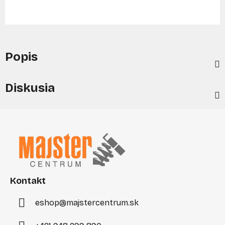
Popis
Diskusia
Z
á
p
ä
t
i
Kontakt
e
eshop
@
majstercentrum.sk