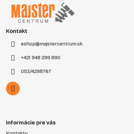
p
ä
t
i
Kontakt
e
eshop
@
majstercentrum.sk
+421 948 299 890
053/4298767
Informácie pre vás
Kontakty