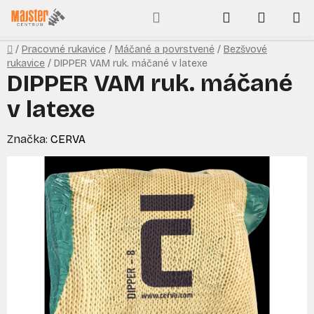
Prejsť
Hľadať
NÁKUP
na
obsah
KOŠÍK
Domov
/
Pracovné rukavice
/
Máčané a povrstvené
/
Bezšvové
rukavice
/
DIPPER VAM ruk. máčané v latexe
DIPPER VAM ruk. máčané
v latexe
Značka:
CERVA