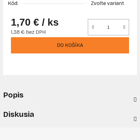
Kód:
Zvoľte variant
1,70 €
/ ks
1,38 € bez DPH
Jednotková cena:
DO KOŠÍKA
Popis
Diskusia
Z
á