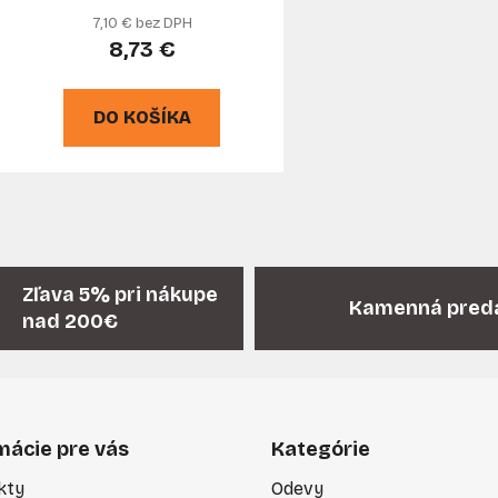
k
7,10 € bez DPH
t
8,73 €
o
v
DO KOŠÍKA
O
v
l
á
Zľava 5% pri nákupe
Kamenná pred
d
nad 200€
a
c
i
e
p
mácie pre vás
Kategórie
r
v
kty
Odevy