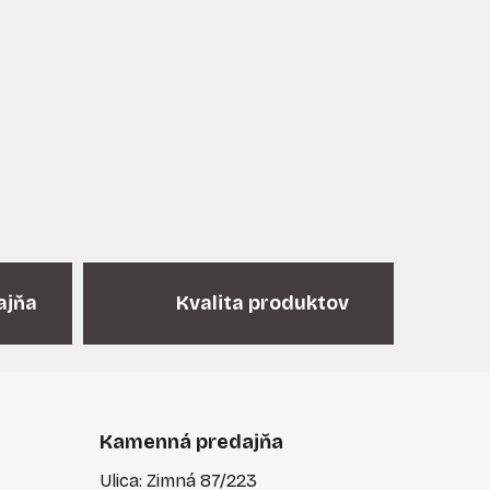
t
o
v
ajňa
Kvalita produktov
Kamenná predajňa
Ulica: Zimná 87/223