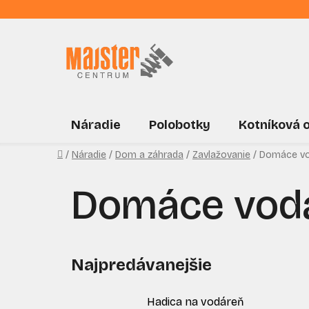
Prejsť
na
obsah
Náradie
Polobotky
Kotníková 
Domov
/
Náradie
/
Dom a záhrada
/
Zavlažovanie
/
Domáce vo
Domáce vod
Najpredávanejšie
Hadica na vodáreň