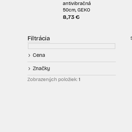
antivibračná
50cm, GEKO
8,73 €
B
o
č
Cena
n
ý
Značky
p
i
a
Zobrazených položiek:
1
n
e
l