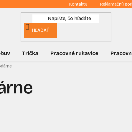
Kontakty
Reklamačný por
HĽADAŤ
obuv
Trička
Pracovné rukavice
Pracovn
dárne
árne