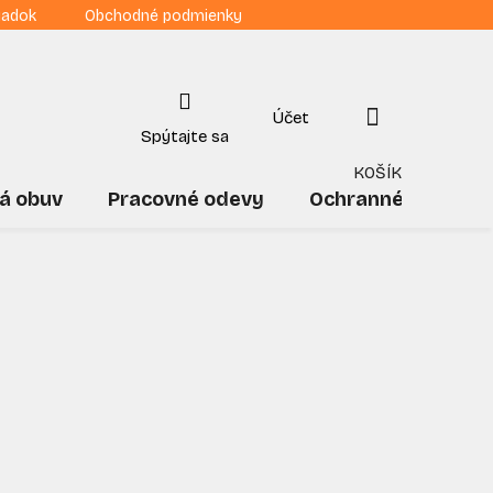
iadok
Obchodné podmienky
NÁKUPNÝ
KOŠÍK
á obuv
Pracovné odevy
Ochranné pomôck