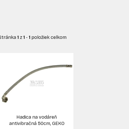
Stránka
1
z
1
-
1
položiek celkom
V
ý
p
s
p
r
o
d
Hadica na vodáreň
u
antivibračná 50cm, GEKO