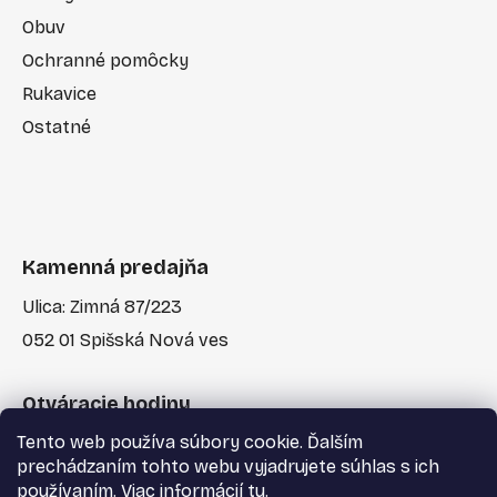
Obuv
Ochranné pomôcky
Rukavice
Ostatné
Kamenná predajňa
Ulica: Zimná 87/223
052 01 Spišská Nová ves
Otváracie hodiny
Tento web používa súbory cookie. Ďalším
Po-Pia: 7:30 - 17:00
prechádzaním tohto webu vyjadrujete súhlas s ich
používaním. Viac informácií
tu
.