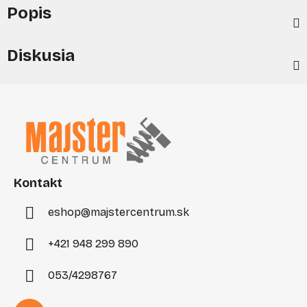
Popis
Diskusia
Z
á
p
ä
t
i
Kontakt
e
eshop
@
majstercentrum.sk
+421 948 299 890
053/4298767