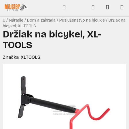
Prejsť
Hľadať
NÁKUP
na
obsah
KOŠÍK
Domov
/
Náradie
/
Dom a záhrada
/
Príslušenstvo na bicykle
/
Držiak na
bicykel, XL-TOOLS
Držiak na bicykel, XL-
TOOLS
Značka:
XLTOOLS