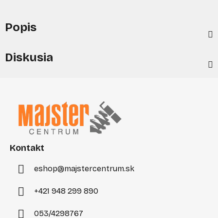
Popis
Diskusia
Z
á
p
ä
t
i
Kontakt
e
eshop
@
majstercentrum.sk
+421 948 299 890
053/4298767