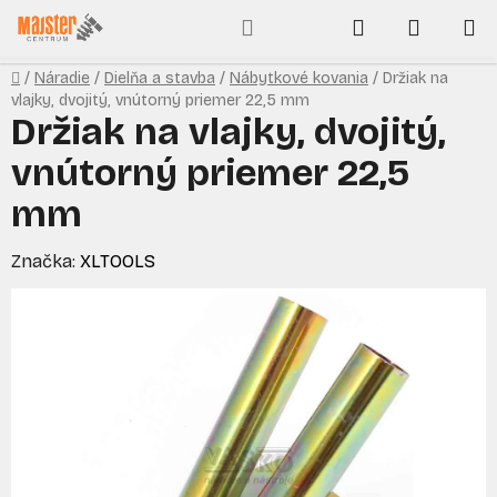
Prejsť
Hľadať
NÁKUP
na
obsah
KOŠÍK
Domov
/
Náradie
/
Dielňa a stavba
/
Nábytkové kovania
/
Držiak na
vlajky, dvojitý, vnútorný priemer 22,5 mm
Držiak na vlajky, dvojitý,
vnútorný priemer 22,5
mm
Značka:
XLTOOLS