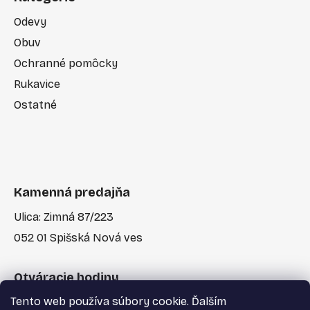
Odevy
Obuv
Ochranné pomôcky
Rukavice
Ostatné
Kamenná predajňa
Ulica: Zimná 87/223
052 01 Spišská Nová ves
Otváracie hodiny
Tento web používa súbory cookie. Ďalším
Po-Pia: 7:30 - 17:00