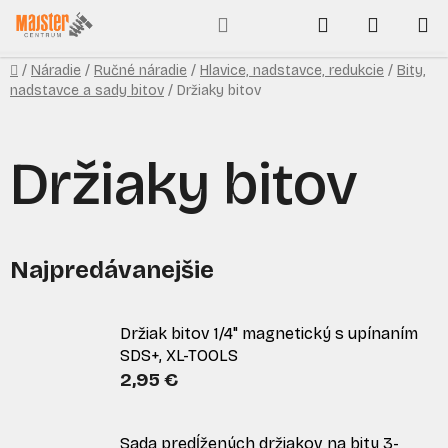
Prejsť
Hľadať
NÁKUP
na
obsah
KOŠÍK
Domov
/
Náradie
/
Ručné náradie
/
Hlavice, nadstavce, redukcie
/
Bity,
nadstavce a sady bitov
/
Držiaky bitov
Držiaky bitov
Najpredávanejšie
Držiak bitov 1/4" magnetický s upínaním
SDS+, XL-TOOLS
2,95 €
Sada predĺžených držiakov na bity 3-