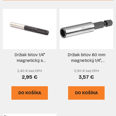
i
V
e
ý
p
p
r
i
o
s
d
p
u
r
k
Držiak bitov 1/4"
Držiak bitov 60 mm
o
t
magnetický s
magnetický 1/4",
d
o
upínaním SDS+, XL-
NAREX
u
v
2,40 € bez DPH
2,90 € bez DPH
TOOLS
k
2,95 €
3,57 €
t
o
DO KOŠÍKA
DO KOŠÍKA
v