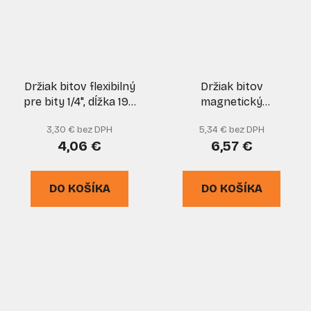
Držiak bitov flexibilný
Držiak bitov
pre bity 1/4", dĺžka 190
magnetický
mm, NAREX
nastavitelný 1/4", dĺžka
3,30 € bez DPH
5,34 € bez DPH
70 mm, pre bity 30
4,06 €
6,57 €
mm, NAREX
DO KOŠÍKA
DO KOŠÍKA