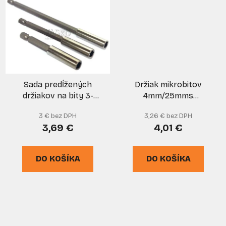
Sada predĺžených
Držiak mikrobitov
držiakov na bity 3-
4mm/25mms
dielna, 75, 100, 150 mm,
rukoväťou, NAREX
3 € bez DPH
3,26 € bez DPH
XL-TOOLS
3,69 €
4,01 €
DO KOŠÍKA
DO KOŠÍKA