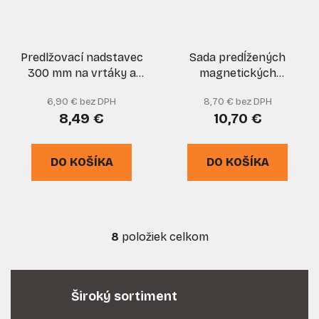
Predlžovací nadstavec
Sada predĺžených
300 mm na vrtáky a
magnetických
bity 1/4", PRO-TECHNIK
držiakov na skrutky 6 -
6,90 € bez DPH
8,70 € bez DPH
13 mm, 8- dielna, GEKO
8,49 €
10,70 €
DO KOŠÍKA
DO KOŠÍKA
8
položiek celkom
O
v
l
á
Široký sortiment
d