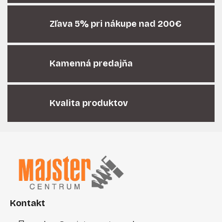
a
c
i
Zľava 5% pri nákupe nad 200€
e
p
r
Kamenná predajňa
v
k
y
v
Kvalita produktov
ý
p
i
Z
s
á
u
p
ä
t
i
Kontakt
e