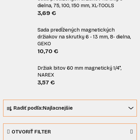
dielna, 75, 100, 150 mm, XL-TOOLS
3,69 €
Sada predĺžených magnetických
držiakov na skrutky 6 - 13 mm, 8- dielna,
GEKO
10,70 €
Držiak bitov 60 mm magnetický 1/4",
NAREX
3,57 €
R
Radiť podľa:
Najlacnejšie
a
d
e
OTVORIŤ FILTER
n