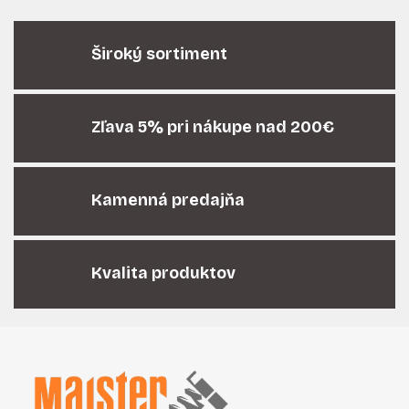
v
l
á
Široký sortiment
d
a
c
i
Zľava 5% pri nákupe nad 200€
e
p
r
Kamenná predajňa
v
k
y
v
Kvalita produktov
ý
p
i
Z
s
á
u
p
ä