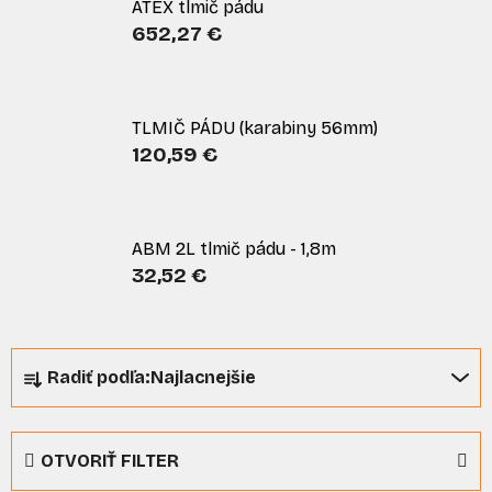
ATEX tlmič pádu
652,27 €
TLMIČ PÁDU (karabiny 56mm)
120,59 €
ABM 2L tlmič pádu - 1,8m
32,52 €
R
Radiť podľa:
Najlacnejšie
a
d
e
OTVORIŤ FILTER
n