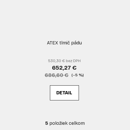
ATEX tlmič pádu
530,30 € bez DPH
652,27 €
686,60 €
(–5 %)
DETAIL
5
položiek celkom
O