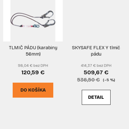
TLMIČ PÁDU (karabiny
SKYSAFE FLEX Y tlmič
56mm)
pádu
98,04 € bez DPH
414,37 € bez DPH
120,59 €
509,67 €
536,50 €
(–5 %)
DO KOŠÍKA
DETAIL