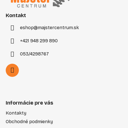
t
i
Kontakt
e
eshop
@
majstercentrum.sk
+421 948 299 890
053/4298767
Informácie pre vás
Kontakty
Obchodné podmienky