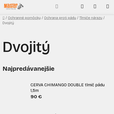
Prejsť
Hľadať
NÁKUP
na
obsah
KOŠÍK
Domov
/
Ochranné pomôcky
/
Ochrana proti pádu
/
Tlmiče nárazu
/
Dvojitý
Dvojitý
Najpredávanejšie
CERVA CHIMANGO DOUBLE tlmič pádu
1,5m
90 €