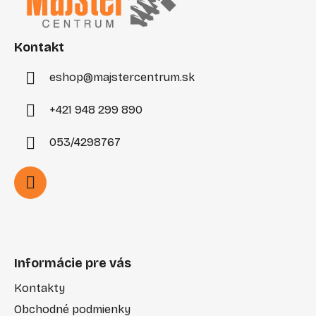
ä
t
i
Kontakt
e
eshop
@
majstercentrum.sk
+421 948 299 890
053/4298767
Informácie pre vás
Kontakty
Obchodné podmienky