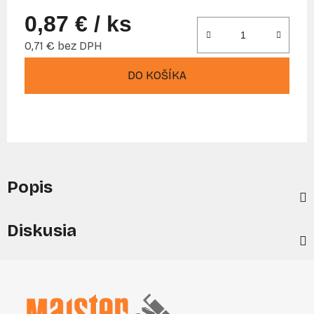
0,87 €
/ ks
0,71 € bez DPH
Jednotková cena:
DO KOŠÍKA
Popis
Diskusia
Z
á
p