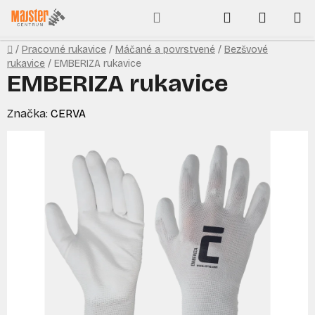
Prejsť
Hľadať
NÁKUP
na
obsah
KOŠÍK
Domov
/
Pracovné rukavice
/
Máčané a povrstvené
/
Bezšvové
rukavice
/
EMBERIZA rukavice
EMBERIZA rukavice
Značka:
CERVA