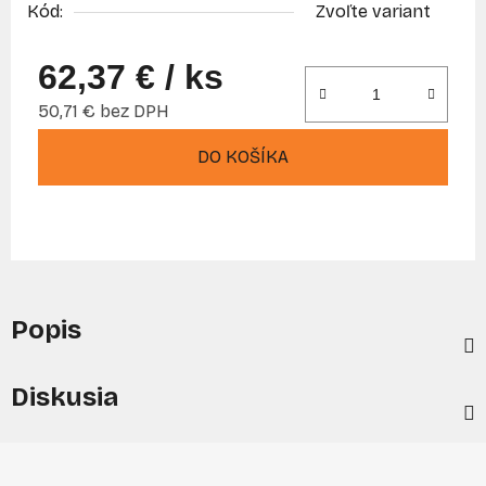
Kód:
Zvoľte variant
62,37 €
/ ks
50,71 € bez DPH
Jednotková cena:
DO KOŠÍKA
Popis
Diskusia
Z
á