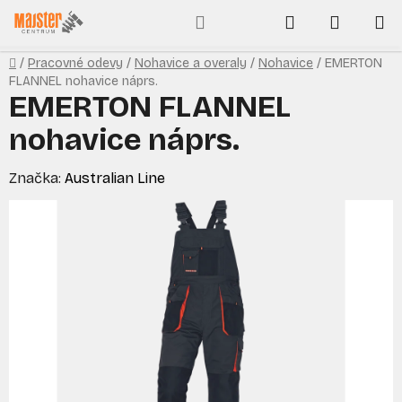
Prejsť
Hľadať
NÁKUP
na
obsah
KOŠÍK
Domov
/
Pracovné odevy
/
Nohavice a overaly
/
Nohavice
/
EMERTON
FLANNEL nohavice náprs.
EMERTON FLANNEL
nohavice náprs.
Značka:
Australian Line