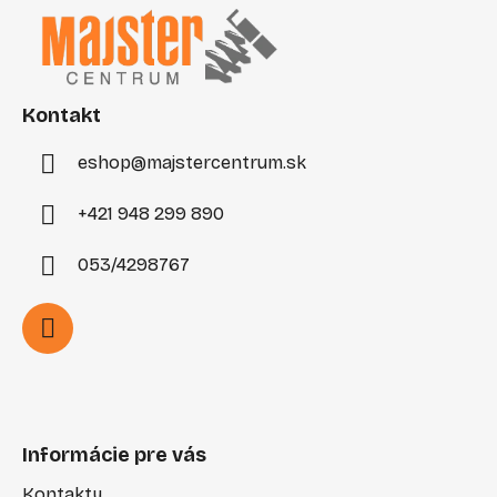
p
ä
t
i
Kontakt
e
eshop
@
majstercentrum.sk
+421 948 299 890
053/4298767
Informácie pre vás
Kontakty