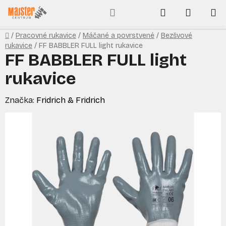
Prejsť
Hľadať
NÁKUP
na
obsah
KOŠÍK
Domov
/
Pracovné rukavice
/
Máčané a povrstvené
/
Bezšvové
rukavice
/
FF BABBLER FULL light rukavice
FF BABBLER FULL light
rukavice
Značka:
Fridrich & Fridrich