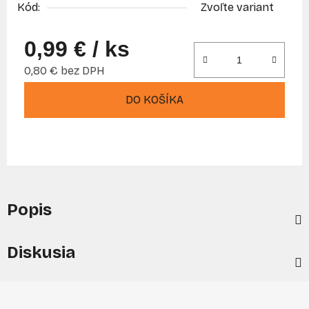
Kód:
Zvoľte variant
0,99 €
/ ks
0,80 € bez DPH
Jednotková cena:
DO KOŠÍKA
Popis
Diskusia
Z
á