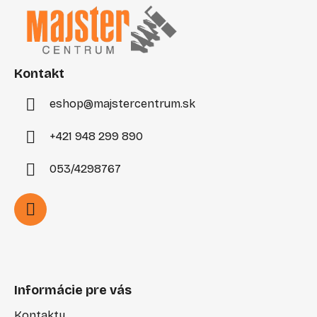
p
ä
t
i
Kontakt
e
eshop
@
majstercentrum.sk
+421 948 299 890
053/4298767
Informácie pre vás
Kontakty