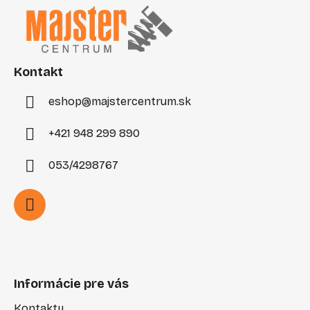
p
ä
t
i
Kontakt
e
eshop
@
majstercentrum.sk
+421 948 299 890
053/4298767
Informácie pre vás
Kontakty