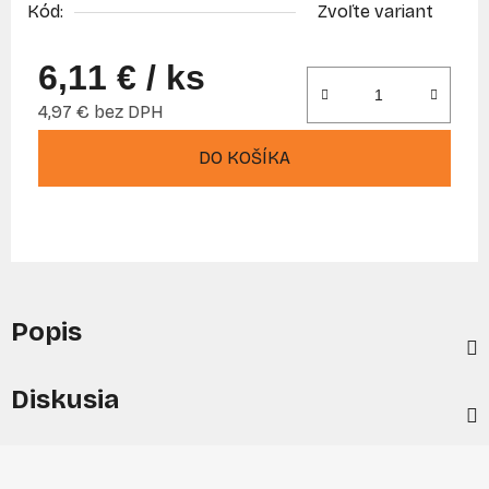
Kód:
Zvoľte variant
6,11 €
/ ks
4,97 € bez DPH
Jednotková cena:
DO KOŠÍKA
Popis
Diskusia
Z
á