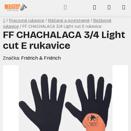
Prejsť
Hľadať
NÁKUP
na
obsah
KOŠÍK
Domov
/
Pracovné rukavice
/
Máčané a povrstvené
/
Bezšvové
rukavice
/
FF CHACHALACA 3/4 Light cut E rukavice
FF CHACHALACA 3/4 Light
cut E rukavice
Značka:
Fridrich & Fridrich