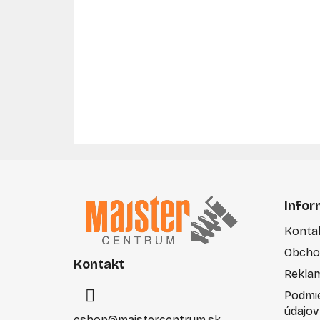
Z
á
Infor
p
Konta
ä
Obcho
t
Kontakt
i
Rekla
e
Podmi
údajov
eshop
@
majstercentrum.sk