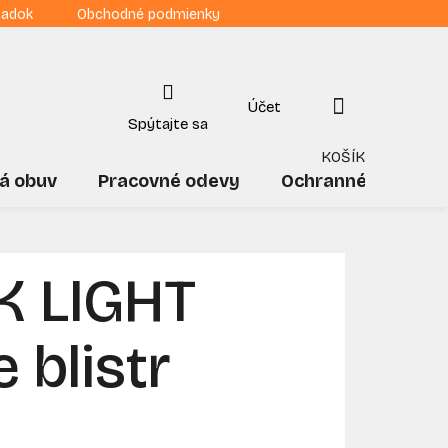
iadok
Obchodné podmienky
NÁKUPNÝ
KOŠÍK
á obuv
Pracovné odevy
Ochranné pomôck
K LIGHT
 blistr