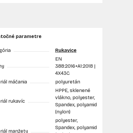
točné parametre
gória
Rukavice
EN
my
388:2016+A1:2018 |
4X43C
riál máčania
polyuretán
HPPE, sklenené
vlákno, polyester,
iál rukavíc
Spandex, polyamid
(nylon)
polyester,
Spandex, polyamid
riál manžety