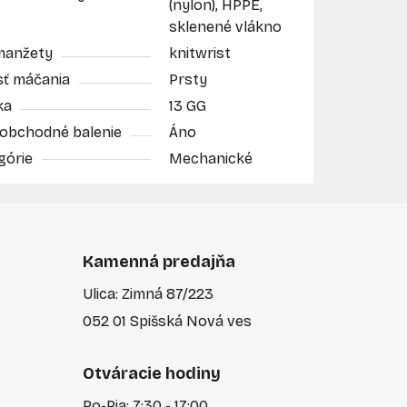
(nylon), HPPE,
sklenené vlákno
manžety
knitwrist
sť máčania
Prsty
ka
13 GG
obchodné balenie
Áno
górie
Mechanické
Kamenná predajňa
Ulica: Zimná 87/223
052 01 Spišská Nová ves
Otváracie hodiny
Po-Pia: 7:30 - 17:00