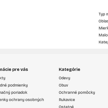
Typ 
Obla
Mier
Malo
Kate
mácie pre vás
Kategórie
kty
Odevy
dné podmienky
Obuv
mačný poriadok
Ochranné pomôcky
enky ochrany osobných
Rukavice
Ostatné