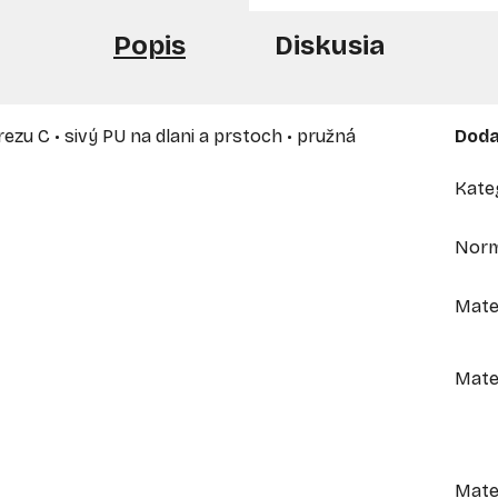
Popis
Diskusia
ezu C • sivý PU na dlani a prstoch • pružná
Doda
Kate
Nor
Mate
Mater
Mate