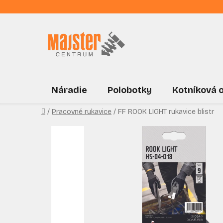
Prejsť
na
obsah
Náradie
Polobotky
Kotníková 
Domov
/
Pracovné rukavice
/
FF ROOK LIGHT rukavice blistr