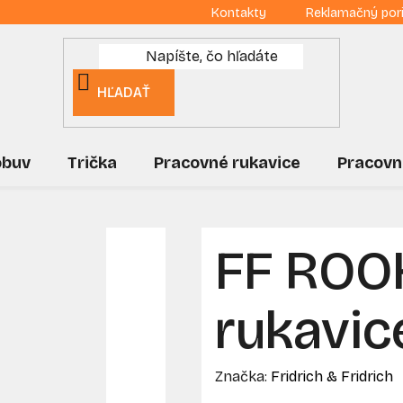
Kontakty
Reklamačný por
HĽADAŤ
obuv
Trička
Pracovné rukavice
Pracovn
FF ROO
rukavice
Značka:
Fridrich & Fridrich