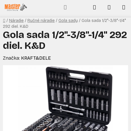
Prejsť
Hľadať
NÁKUP
na
obsah
KOŠÍK
Domov
/
Náradie
/
Ručné náradie
/
Gola sady
/
Gola sada 1/2"-3/8"-1/4"
292 diel. K&D
Gola sada 1/2"-3/8"-1/4" 292
diel. K&D
Značka:
KRAFT&DELE