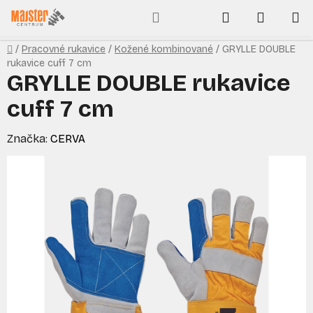
Prejsť
Hľadať
NÁKUP
na
obsah
KOŠÍK
Domov
/
Pracovné rukavice
/
Kožené kombinované
/
GRYLLE DOUBLE
rukavice cuff 7 cm
GRYLLE DOUBLE rukavice
cuff 7 cm
Značka:
CERVA