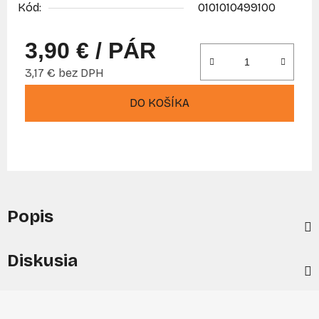
Kód:
0101010499100
3,90 €
/ PÁR
3,17 € bez DPH
Jednotková cena:
DO KOŠÍKA
Popis
Diskusia
Z
á