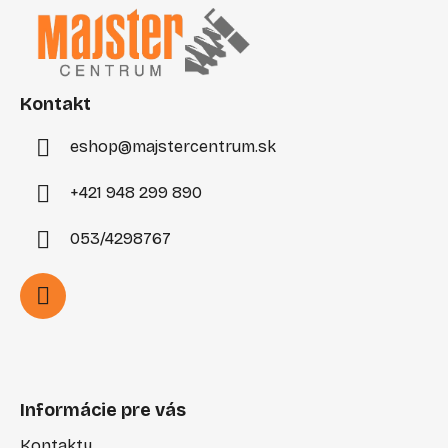
p
ä
t
i
Kontakt
e
eshop
@
majstercentrum.sk
+421 948 299 890
053/4298767
Informácie pre vás
Kontakty