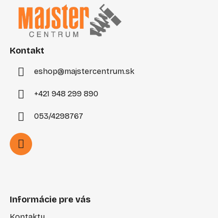
p
ä
t
i
Kontakt
e
eshop
@
majstercentrum.sk
+421 948 299 890
053/4298767
Informácie pre vás
Kontakty