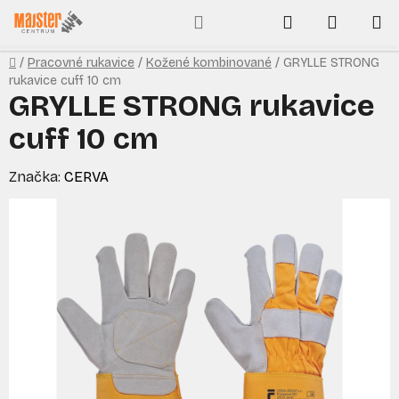
Prejsť
Hľadať
NÁKUP
na
obsah
KOŠÍK
Domov
/
Pracovné rukavice
/
Kožené kombinované
/
GRYLLE STRONG
rukavice cuff 10 cm
GRYLLE STRONG rukavice
cuff 10 cm
Značka:
CERVA