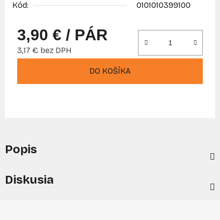
Kód:
0101010399100
3,90 €
/ PÁR
3,17 € bez DPH
Jednotková cena:
DO KOŠÍKA
Popis
Diskusia
Z
á