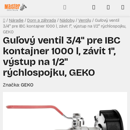
Prejsť
Hľadať
NÁKUP
na
obsah
KOŠÍK
Domov
/
Náradie
/
Dom a záhrada
/
Nádoby
/
Ventily
/
Guľový ventil
3/4" pre IBC kontajner 1000 l, závit 1", výstup na 1/2" rýchlospojku,
GEKO
Guľový ventil 3/4" pre IBC
kontajner 1000 l, závit 1",
výstup na 1/2"
rýchlospojku, GEKO
Značka:
GEKO