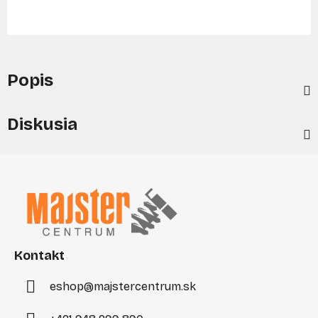
Popis
Diskusia
Z
á
p
ä
t
i
Kontakt
e
eshop
@
majstercentrum.sk