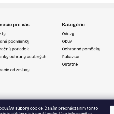
mácie pre vás
Kategórie
kty
Odevy
dné podmienky
Obuv
mačný poriadok
Ochranné pomôcky
enky ochrany osobných
Rukavice
Ostatné
enie od zmluvy
používa súbory cookie. Ďalším prechádzaním tohto
ujete súhlas s ich používaním. Viac informácií
tu
.