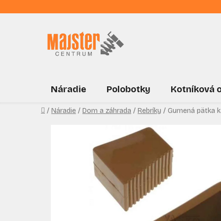
Prejsť
na
obsah
Náradie
Polobotky
Kotníková 
Domov
/
Náradie
/
Dom a záhrada
/
Rebríky
/
Gumená pätka k