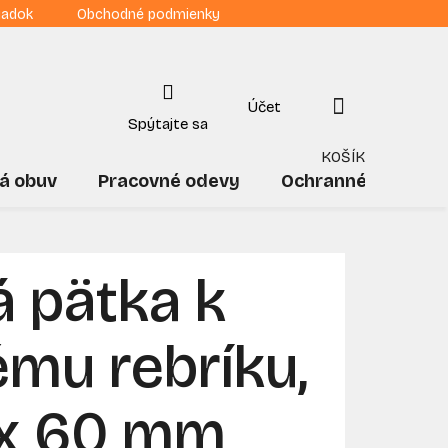
iadok
Obchodné podmienky
NÁKUPNÝ
KOŠÍK
á obuv
Pracovné odevy
Ochranné pomôck
 pätka k
mu rebríku,
x 60 mm