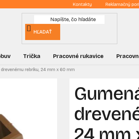
Kontakty
Reklamačný por
HĽADAŤ
obuv
Trička
Pracovné rukavice
Pracovn
 drevenému rebríku, 24 mm x 60 mm
Gumená
drevené
24 mm 