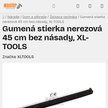
Prejsť
Hľadať
NÁKUP
na
obsah
KOŠÍK
Domov
/
Náradie
/
Dom a záhrada
/
Čistiaca technika
/
Gumená stierka
nerezová 45 cm bez násady, XL-TOOLS
Gumená stierka nerezová
45 cm bez násady, XL-
TOOLS
Značka:
XLTOOLS