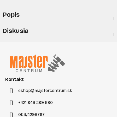
Popis
Diskusia
Z
á
p
ä
t
i
Kontakt
e
eshop
@
majstercentrum.sk
+421 948 299 890
053/4298767