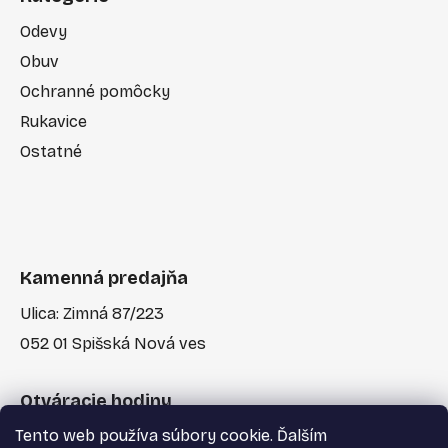
Odevy
Obuv
Ochranné pomôcky
Rukavice
Ostatné
Kamenná predajňa
Ulica: Zimná 87/223
052 01 Spišská Nová ves
Otváracie hodiny
Tento web používa súbory cookie. Ďalším
Po-Pia: 7:30 - 17:00