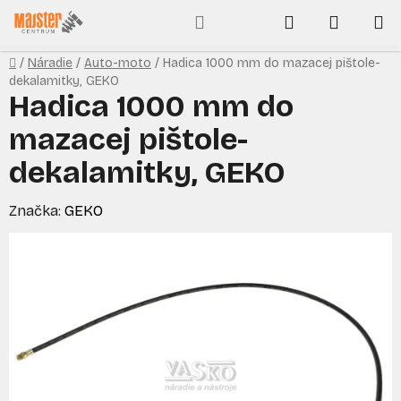
Prejsť
Hľadať
NÁKUP
na
obsah
KOŠÍK
Domov
/
Náradie
/
Auto-moto
/
Hadica 1000 mm do mazacej pištole-
dekalamitky, GEKO
Hadica 1000 mm do
mazacej pištole-
dekalamitky, GEKO
Značka:
GEKO