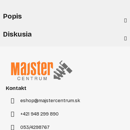
Popis
Diskusia
Z
á
p
ä
t
i
Kontakt
e
eshop
@
majstercentrum.sk
+421 948 299 890
053/4298767