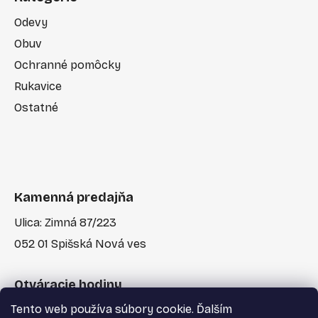
Odevy
Obuv
Ochranné pomôcky
Rukavice
Ostatné
Kamenná predajňa
Ulica: Zimná 87/223
052 01 Spišská Nová ves
Otváracie hodiny
Tento web používa súbory cookie. Ďalším
Po-Pia: 7:30 - 17:00