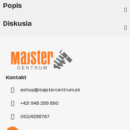
Popis
Diskusia
Z
á
p
ä
t
i
Kontakt
e
eshop
@
majstercentrum.sk
+421 948 299 890
053/4298767