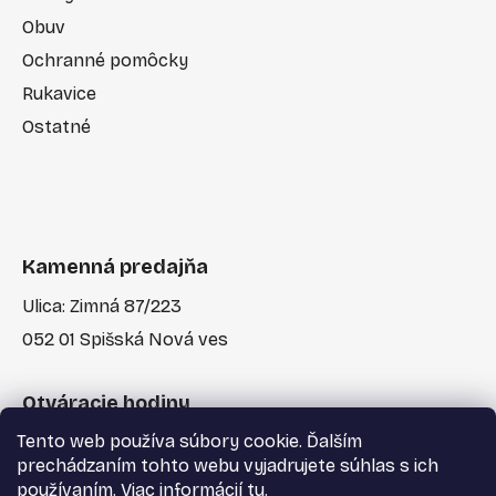
Obuv
Ochranné pomôcky
Rukavice
Ostatné
Kamenná predajňa
Ulica: Zimná 87/223
052 01 Spišská Nová ves
Otváracie hodiny
Tento web používa súbory cookie. Ďalším
Po-Pia: 7:30 - 17:00
prechádzaním tohto webu vyjadrujete súhlas s ich
používaním. Viac informácií
tu
.