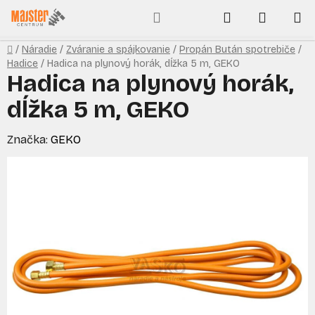
Prejsť
Hľadať
NÁKUP
na
obsah
KOŠÍK
Domov
/
Náradie
/
Zváranie a spájkovanie
/
Propán Bután spotrebiče
/
Hadice
/
Hadica na plynový horák, dĺžka 5 m, GEKO
Hadica na plynový horák,
dĺžka 5 m, GEKO
Značka:
GEKO