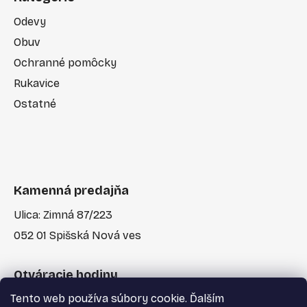
Odevy
Obuv
Ochranné pomôcky
Rukavice
Ostatné
Kamenná predajňa
Ulica: Zimná 87/223
052 01 Spišská Nová ves
Otváracie hodiny
Tento web používa súbory cookie. Ďalším
Po-Pia: 7:30 - 17:00