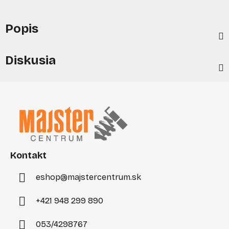
Popis
Diskusia
Z
á
p
ä
t
i
Kontakt
e
eshop
@
majstercentrum.sk
+421 948 299 890
053/4298767