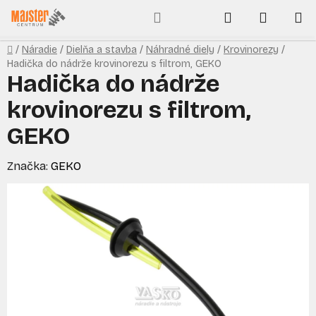
Prejsť
Hľadať
NÁKUP
na
obsah
KOŠÍK
Domov
/
Náradie
/
Dielňa a stavba
/
Náhradné diely
/
Krovinorezy
/
Hadička do nádrže krovinorezu s filtrom, GEKO
Hadička do nádrže
krovinorezu s filtrom,
GEKO
Značka:
GEKO