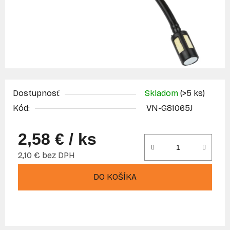
Dostupnosť
Skladom
(>5 ks)
Kód:
VN-G81065J
2,58 €
/ ks
2,10 € bez DPH
Jednotková cena:
DO KOŠÍKA